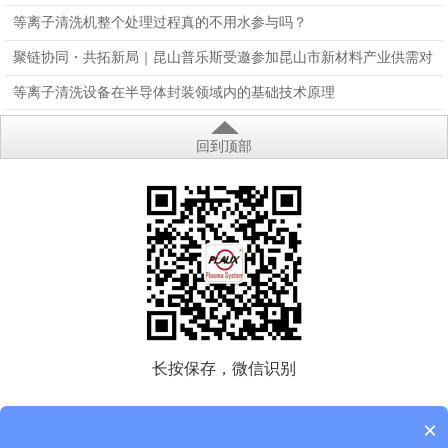
量会大降吗？
等离子清洗机整个处理过程真的不用水参与吗？
聚链协同・共拓新局｜昆山普乐斯受邀参加昆山市新材料产业供需对
接会，亮相国际橡塑展
等离子清洗设备在半导体封装领域内的基础技术原理
回到顶部
长按保存，微信识别
版权所有
昆山普乐斯电子科技有限公司
×
电话：400-816-9009 E-mail：info@plasmause.com