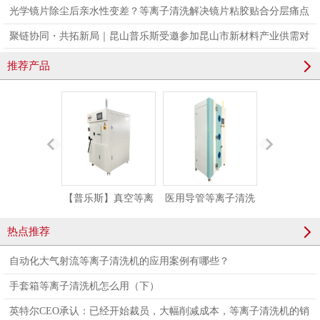
光学镜片除尘后亲水性变差？等离子清洗解决镜片粘胶贴合分层痛点
聚链协同・共拓新局｜昆山普乐斯受邀参加昆山市新材料产业供需对
接会，亮相国际橡塑展
推荐产品
【普乐斯】真空等离
医用导管等离子清洗
大气等离子处
子清洗设备 半导体等
机 医用导管等离子刻
喷等离子
热点推荐
离子表面处理机
蚀机
Plaux-AP-P
自动化大气射流等离子清洗机的应用案例有哪些？
PM/R-80LN
手套箱等离子清洗机怎么用（下）
英特尔CEO承认：已经开始裁员，大幅削减成本，等离子清洗机的销