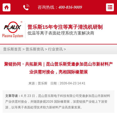
咨询热线：
400-816-9009
普乐斯15年专注等离子清洗机研制
低温等离子表面处理系统方案解决商
>
>
>
普乐斯首页
普乐斯资讯
行业资讯
聚链协同・共拓新局｜昆山普乐斯受邀参加昆山市新材料产
业供需对接会，亮相国际橡塑展
来源：普乐斯 日期：2026-04-23 14:41
文章导读：
4 月 23 日，昆山普乐斯电子科技有限公司受邀参加昆山市新材料
产业供需对接会，并随团参观2026 国际橡塑展，深度链接产业链上下游资
源，以等离子表面处理技术助力新材料产业高质量发展。