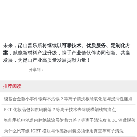
未来，昆山普乐斯将继续以
可靠技术、优质服务、定制化方
案
，赋能新材料产业升级，携手产业链伙伴协同创新、共赢
发展，为昆山产业高质量发展贡献力量！
分享到：
推荐阅读
镍基合金微小零件锡焊不沾锡？等离子清洗根除氧化层与浸润性痛点
PET 化妆品包装喷码脱落？等离子技术去除脱模剂残留痛点
智能手机电池盖内腔绝缘涂层附着力差？等离子清洗攻克 3C 涂敷脱落
痛点
为什么汽车级 IGBT 模块与传感器封装必须使用真空等离子清洗