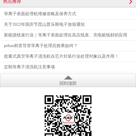
热点推荐
设备PLAUX-PR-10L
PLAUX-JY-
等离子表面处理机维修攻略及保养方式
关于2022年国庆节昆山普乐斯电子放假通知
新能源线束行业｜等离子表面处理在高压线束、充电桩线材的应用
pebax材质导管等离子处理后效果如何？
批量式真空等离子清洗机在芯片封装行业处理对象以及作用！
定制等离子清洗机注意事项
回到顶部