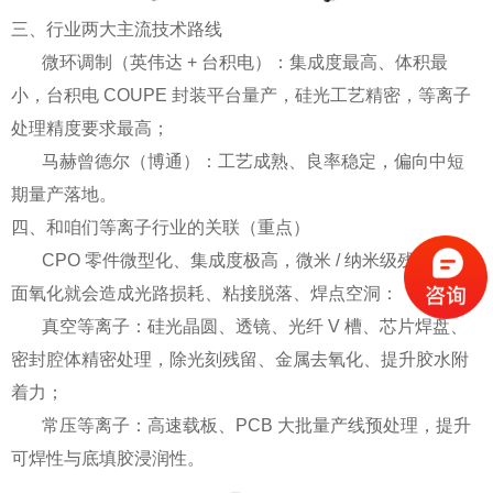
三、行业两大主流技术路线
微环调制（英伟达 + 台积电）：集成度最高、体积最
小，台积电 COUPE 封装平台量产，硅光工艺精密，等离子
处理精度要求最高；
马赫曾德尔（博通）：工艺成熟、良率稳定，偏向中短
期量产落地。
四、和咱们等离子行业的关联（重点）
CPO 零件微型化、集成度极高，微米 / 纳米级残留、表
面氧化就会造成光路损耗、粘接脱落、焊点空洞：
真空等离子：硅光晶圆、透镜、光纤 V 槽、芯片焊盘、
密封腔体精密处理，除光刻残留、金属去氧化、提升胶水附
着力；
常压等离子：高速载板、PCB 大批量产线预处理，提升
可焊性与底填胶浸润性。