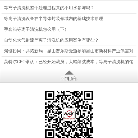
蚀机
离子表面处理机
Plaux-AP-P
等离子清洗机整个处理过程真的不用水参与吗？
PM/R-80LN
等离子清洗设备在半导体封装领域内的基础技术原理
手套箱等离子清洗机怎么用（下）
自动化大气射流等离子清洗机的应用案例有哪些？
聚链协同・共拓新局｜昆山普乐斯受邀参加昆山市新材料产业供需对
接会，亮相国际橡塑展
英特尔CEO承认：已经开始裁员，大幅削减成本，等离子清洗机的销
量会大降吗？
回到顶部