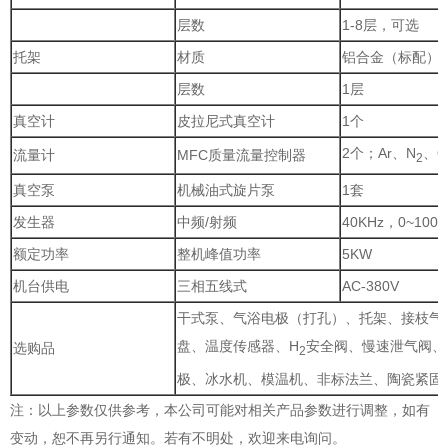
层数
1-8层，可选
托架
材质
铝合金（标配）
层数
1层
真空计
皮拉尼式真空计
1个
2个；Ar、N
、O
流量计
MFC
质量流量控制器
2
真空泵
机械油式旋片泵
1套
发生器
中频/射频
40KHz，0~100
额定功率
整机峰值功率
5KW
机台供电
三相五线式
AC-380V
干式泵、气浴电极（打孔）、托架、接枝气
盘、温度传感器、H
安全阀、慢速泄气阀、
选购品
2
极、冰水机、模温机、非标法兰、陶瓷紧固
注：以上参数仅供参考，本公司可能对相关产品参数进行调整，如有
变动，恕不再另行通知。若有不明处，欢迎来电询问。