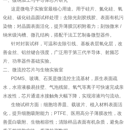
一、微纳加工与半导体芯片研究
这是微电子实验室最核心用途。用于硅片、氮化硅、氧
化硅、碳化硅晶圆试样处理：去除光刻胶残胶、表面有机污
染物；对晶圆表面活化，提升薄膜沉积附着力；刻蚀微米 /
纳米级沟槽、微孔结构，搭配干法工艺制备微型器件。
针对封装试样，可温和去除引线、基板表层氧化层，改
善金丝、铝丝键合强度，广泛用于第三代半导体、射频芯
片、功率器件基础实验。
二、微流控芯片与生物实验室
PDMS、玻璃、石英是微流控主流基材，原生表面疏
水，水溶液极易挂壁、气泡残留。氧气等离子可快速完成亲
水改性，芯片通道水接触角大幅下降，实现溶液均匀流动。
生物试样方面：细胞培养皿、载玻片、植入材料表面活
化，提升细胞吸附能力；PTFE、医用高分子薄膜改性，改
善蛋白吸附、生物相容性；清除样品表面有机杂质，避免杂