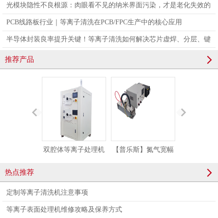
光模块隐性不良根源：肉眼看不见的纳米界面污染，才是老化失效的
真凶
PCB线路板行业｜等离子清洗在PCB/FPC生产中的核心应用
半导体封装良率提升关键！等离子清洗如何解决芯片虚焊、分层、键
合不良问题
推荐产品
双腔体等离子处理机
【普乐斯】氮气宽幅
【普乐斯】
晶圆等离子清洗设备
等离子处理设备 PG-
型等离子清
热点推荐
PLAUX-JY-60LS
110LNLN
PM-20
定制等离子清洗机注意事项
等离子表面处理机维修攻略及保养方式