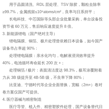
用于晶圆清洗、RDL 层处理、TSV 除胶，颗粒去除率
≥99.7%，金属残留≤10⁹atoms/cm²，良率与日系持平；
长电科技、中芯国际等头部企业批量采购，单台设备投
资节省 60 万元，售后响应速度提升 8 倍。
3. 新能源锂电（国产绝对主导）
锂电隔膜、铜箔、极片处理曾依赖日本设备，如今国产
设备市占率超 90%：
处理锂电隔膜：亲水化均匀，电解液浸润效率提升
40%，电池循环寿命延长 200 次 +；
处理铜箔 / 极片：表面清洁度达 98.3%，极耳涂覆附着
力从 3B 级提升至 4B-5B 级，不良率下降 80%；
比亚迪、宁德时代等企业全面替换，宽幅（2m+）卷对
卷方案仅国产可提供。
4. 医疗器械与精密制造
医疗导管、植入件、精密塑胶件处理，国产设备替代日