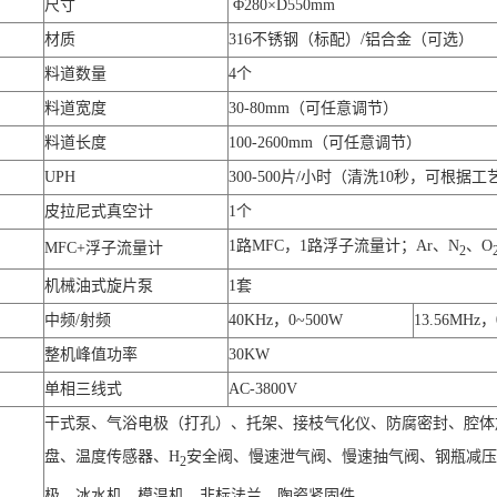
尺寸
Φ280×D550mm
材质
316不锈钢（标配）/铝合金（可选）
料道数量
4个
料道宽度
30-80mm（可任意调节）
料道长度
100-2600mm（可任意调节）
UPH
300-500片/小时（清洗10秒，可根据
皮拉尼式真空计
1个
1路MFC，1路浮子流量计；Ar、N
、O
MFC+浮子流量计
2
机械油式旋片泵
1套
中频/射频
40KHz，0~500W
13.56MHz，
整机峰值功率
30KW
单相三线式
AC-3800V
干式泵、气浴电极（打孔）、托架、接枝气化仪、防腐密封、腔体
盘、温度传感器、H
安全阀、慢速泄气阀、慢速抽气阀、钢瓶减压
2
极、冰水机、模温机、非标法兰、陶瓷紧固件