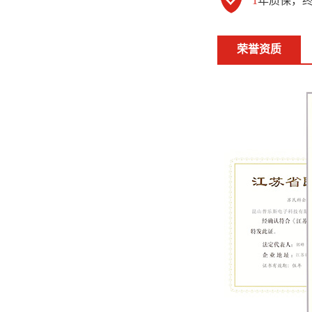
1
年质保，
荣誉资质