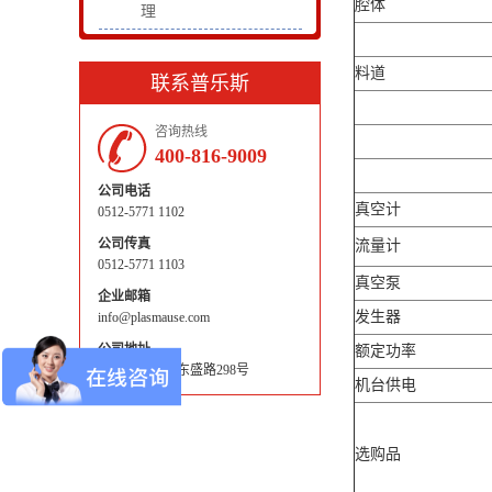
腔体
理
料道
联系普乐斯
咨询热线
400-816-9009
公司电话
真空计
0512-5771 1102
公司传真
流量计
0512-5771 1103
真空泵
企业邮箱
发生器
info@plasmause.com
公司地址
额定功率
昆山市巴城镇东盛路298号
机台供电
选购品